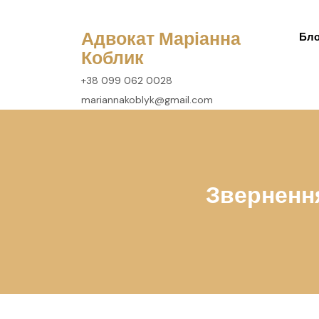
перейти
до
Адвокат Маріанна
Бло
вмісту
Коблик
+38 099 062 0028
mariannakoblyk@gmail.com
Звернення