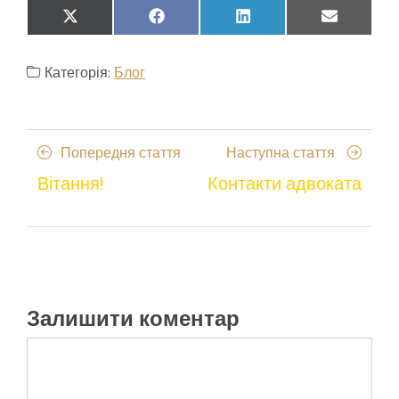
Share
Share
Share
Share
X
Facebook
LinkedIn
Email
on
on
on
on
(Twitter)
Категорія:
Блог
Навігація
Попередня
Наступн
Попередня стаття
Наступна стаття
записів
стаття
стаття
Вітання!
Контакти адвоката
Залишити коментар
Коментар