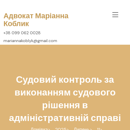
перейти
до
Адвокат Маріанна
вмісту
Коблик
+38 099 062 0028
mariannakoblyk@gmail.com
Судовий контроль за
виконанням судового
рішення в
адміністративній справі
Домівка
2025
Липень
11