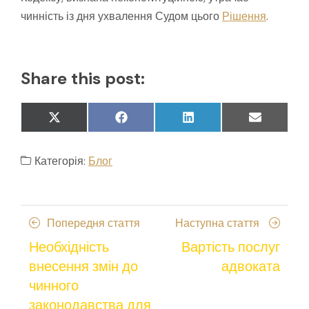
чинність із дня ухвалення Судом цього
Рішення
.
Share this post:
Share
Share
Share
Share
X
Facebook
LinkedIn
Email
on
on
on
on
(Twitter)
Категорія:
Блог
Навігація
Попередня
Наступн
Попередня стаття
Наступна стаття
записів
стаття
стаття
Необхідність
Вартість послуг
внесення змін до
адвоката
чинного
законодавства для