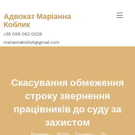
перейти
до
Адвокат Маріанна
вмісту
Коблик
+38 099 062 0028
mariannakoblyk@gmail.com
Скасування обмеження
строку звернення
працівників до суду за
захистом
Домівка
2025
Грудень
13